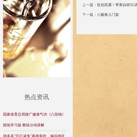
上一篇：
告别高通！苹果自研5G调
下一篇：
八极拳入门架
热点资讯
国家体育总局推广健身气功《八段锦》
跟练学习版 教练分动讲解
拼多多“百亿减免”再推新政，偏远地区